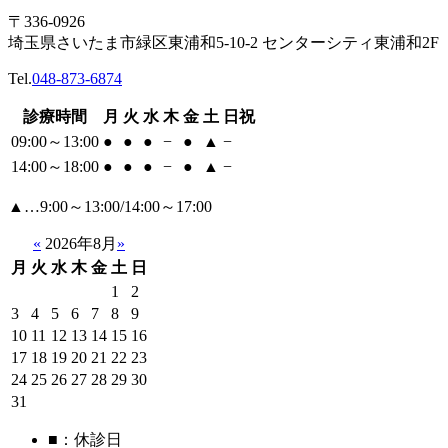
〒336-0926
埼玉県さいたま市緑区東浦和5-10-2 センターシティ東浦和2F
Tel.
048-873-6874
診療時間
月
火
水
木
金
土
日祝
09:00～13:00
●
●
●
−
●
▲
−
14:00～18:00
●
●
●
−
●
▲
−
▲…9:00～13:00/14:00～17:00
«
2026年8月
»
月
火
水
木
金
土
日
1
2
3
4
5
6
7
8
9
10
11
12
13
14
15
16
17
18
19
20
21
22
23
24
25
26
27
28
29
30
31
■
：休診日